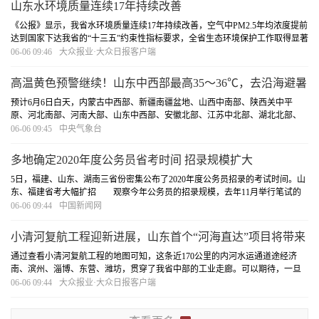
山东水环境质量连续17年持续改善
《公报》显示，我省水环境质量连续17年持续改善，空气中PM2.5年均浓度提前
达到国家下达我省的“十三五”约束性指标要求，全省生态环境保护工作取得显著
成效。能耗方面，2019年全省万元GDP能耗比上年下降3.27%，规模以上工业万
06-06 09:46
大众报业·大众日报客户端
元增加值能耗比上年下降0.29%，规模以上...
[详细]
高温黄色预警继续！山东中西部最高35～36℃，去沿海避暑
吧！
预计6月6日白天，内蒙古中西部、新疆南疆盆地、山西中南部、陕西关中平
原、河北南部、河南大部、山东中西部、安徽北部、江苏中北部、湖北北部、
海南岛中北部等地最高气温35～36℃，其中，新疆南疆盆地、山东西部、河南
06-06 09:45
中央气象台
中东部等地部分地区最高气温37～39℃，局地可达...
[详细]
多地确定2020年度公务员省考时间 招录规模扩大
5日，福建、山东、湖南三省份密集公布了2020年度公务员招录的考试时间。山
东、福建省考大幅扩招 观察今年公务员的招录规模，去年11月举行笔试的
2020年度国考，计划招录2.4万人，相比于上年度1.45万余人的招录计划，有较
06-06 09:44
中国新闻网
大幅度增加。
[详细]
小清河复航工程迎新进展，山东首个“河海直达”项目将带来
什么？
通过查看小清河复航工程的地图可知，这条近170公里的内河水运通道途经济
南、滨州、淄博、东营、潍坊，贯穿了我省中部的工业走廊。可以期待，一旦
深入我省内陆腹地的内河港与沿海港实现顺畅联通，河海联运带来的长期价值
06-06 09:44
大众报业·大众日报客户端
不可估量。
[详细]