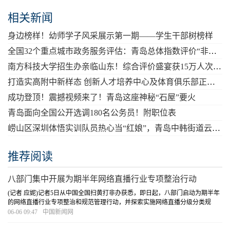
相关新闻
身边榜样！幼师学子风采展示第一期——学生干部树榜样
全国32个重点城市政务服务评估：青岛总体指数评价“非常高”
南方科技大学招生办亲临山东！综合评价盛宴获15万人次观看点赞
打造实高附中新样态 创新人才培养中心及体育俱乐部正式成立
成功登顶！震撼视频来了！青岛这座神秘“石屋”要火
青岛面向全国公开选调180名公务员！附职位表
崂山区深圳体悟实训队员热心当“红娘”，青岛中韩街道云端“牵手”深圳观澜街道
推荐阅读
八部门集中开展为期半年网络直播行业专项整治行动
(记者 应妮)记者5日从中国全国扫黄打非办获悉，即日起，八部门启动为期半年
的网络直播行业专项整治和规范管理行动，并探索实施网络直播分级分类规
范，以及网络直播打赏、网络直播带货管理规则，形成激励正能量内容供给的
06-06 09:47
中国新闻网
网络主播评价体系。近几年来，网络直播行业虽...
[详细]