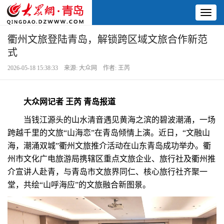
Toggl
naviga
衢州文旅登陆青岛，解锁跨区域文旅合作新范
式
2026-05-18 15:38:33 来源: 大众网 作者: 王芮
大众网记者 王芮 青岛报道
当钱江源头的山水清音遇见黄海之滨的碧波潮涌，一场
跨越千里的文旅“山海恋”在青岛倾情上演。近日，“文融山
海，潮涌双城”衢州文旅推介活动在山东青岛成功举办。衢
州市文化广电旅游局携辖区重点文旅企业、旅行社及衢州推
介宣讲人赴青，与青岛市文旅界同仁、核心旅行社齐聚一
堂，共绘“山呼海应”的文旅融合新图景。