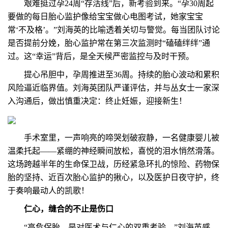
艰难挺过孕24周“存活线”后，新考验到来。“孕30周起
要做的每日胎心监护像给宝宝做心电图考试，她家宝宝
常‘不及格’。”刘海英的比喻透着关切与警觉。每当团队讨论
是否提前分娩，胎心监护常在第三次监测时“磕磕绊绊”通
过。这“幸运”背后，是全天候严密监控与及时干预。
提心吊胆中，孕周推进至36周。持续的胎心波动和累积
风险逼近临界值。刘海英团队严谨评估，并与丛女士一家深
入沟通后，做出慎重决定：终止妊娠，迎接新生！
手术室里，一声响亮的啼哭划破寂静，一名健康婴儿被
温柔托起——紧绷的神经瞬间放松，喜悦的泪水悄然滑落。
这场跨越半年的生命保卫战，历经紧急环扎的惊险、药物保
胎的坚持、近百次胎心监护的揪心，以及医护日夜守护，终
于奏响最动人的凯歌！
仁心，缝合的不止是伤口
“高危保胎，是对医术与仁心的双重考验。”刘海英感