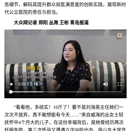
务细节，解码其提升群众就医满意度的创新实践，展现新时
代公立医院的责任与担当。
大众网记者 郑阳 丛溦 王彬 青岛报道
“看看他，多结实！16斤了！要不是刘海英主任她们一
次次不放弃，真不敢想能有今天……”来自威海的丛女士轻
抚怀中4个月大的儿子，在这份幸福背后，是她曾经历两次
妊娠失败，第三次怀孕又遭遇六次凶险出血，是山东大学齐