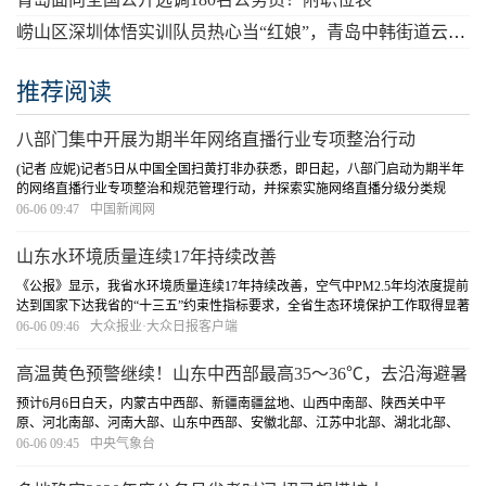
崂山区深圳体悟实训队员热心当“红娘”，青岛中韩街道云端“牵手”深圳观澜街道
推荐阅读
八部门集中开展为期半年网络直播行业专项整治行动
(记者 应妮)记者5日从中国全国扫黄打非办获悉，即日起，八部门启动为期半年
的网络直播行业专项整治和规范管理行动，并探索实施网络直播分级分类规
范，以及网络直播打赏、网络直播带货管理规则，形成激励正能量内容供给的
06-06 09:47
中国新闻网
网络主播评价体系。近几年来，网络直播行业虽...
[详细]
山东水环境质量连续17年持续改善
《公报》显示，我省水环境质量连续17年持续改善，空气中PM2.5年均浓度提前
达到国家下达我省的“十三五”约束性指标要求，全省生态环境保护工作取得显著
成效。能耗方面，2019年全省万元GDP能耗比上年下降3.27%，规模以上工业万
06-06 09:46
大众报业·大众日报客户端
元增加值能耗比上年下降0.29%，规模以上...
[详细]
高温黄色预警继续！山东中西部最高35～36℃，去沿海避暑
吧！
预计6月6日白天，内蒙古中西部、新疆南疆盆地、山西中南部、陕西关中平
原、河北南部、河南大部、山东中西部、安徽北部、江苏中北部、湖北北部、
海南岛中北部等地最高气温35～36℃，其中，新疆南疆盆地、山东西部、河南
06-06 09:45
中央气象台
中东部等地部分地区最高气温37～39℃，局地可达...
[详细]