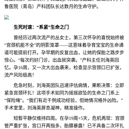
鲁医院（青岛）产科团队长达数月的生命守护。
生死时速：“系紧”生命之门
曾经历过两次流产的丛女士，第三次怀孕的喜悦始终被
“宫颈机能不全”的阴影笼罩——这意味着孕育宝宝的生命通
道可能提前打开。孕早期的反复出血，让她的保胎之路步步
惊心。“每次约好门诊，出血就突袭。”产科主任刘海英回
忆。孕16周，又一次大出血袭来，检查显示宫颈口已扩张，
流产风险极高！
危急时刻，刘海英团队迅速评估病情，果断决策：立即
紧急宫颈环扎！这项手术如同为摇摇欲坠的生命之门系上
“保险绳”。“我们有近千例成功经验，但她情况格外凶险。”
手术室里，刘海英屏息凝神，精准操作。
短暂平静仅维持四周。在孕19周+5天，危机再现：宫颈
管严重扩张，宫口开两指多，胎膜暴露！已不具备二次环扎