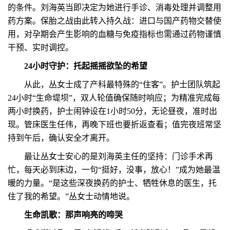
的条件。刘海英当即决定为她进行手诊、消毒处理并调整用
药方案。保胎之战由此转入持久战：进口与国产药物交替使
用，对孕期会产生影响的血糖与免疫指标也需通过药物谨慎
干预、实时调控。
24小时守护：托起摇摇欲坠的希望
从此，丛女士成了产科最特殊的“住客”。护士团队筑起
24小时“生命堤坝”，双人轮值确保随时响应；为精准完成每
两小时换药，护士闹钟设在1小时50分，无论昼夜，准时出
现。管床医生任伟，再晚下班也要折返查看；值完夜班常坚
持到午后，确认安全才离开。
最让丛女士安心的是刘海英主任的坚持：门诊手术再
忙，每天必到床边，一句“挺好，没事，放心！”成为她最温
暖的力量。“是这些深夜换药的护士、牺牲休息的医生，托
住了我的希望。”丛女士动情地说。
生命凯歌：那声响亮的啼哭