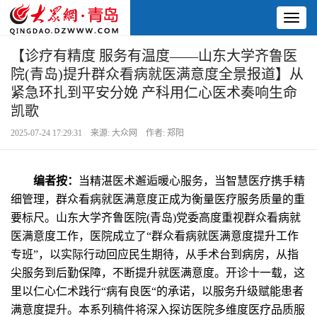
Toggl
naviga
【诊疗有精度 服务有温度——山东大学齐鲁医
院(青岛)提升群众看病就医满意度全景报道】从
紧急环扎到平安分娩 产科用仁心医术奏响生命
凯歌
2025-07-24 17:29:31 来源: 大众网 作者: 郑阳
编者按：
当精湛医术邂逅暖心服务，当智慧医疗携手精
细管理，群众看病就医满意度正成为衡量医疗服务质量的重
要标尺。山东大学齐鲁医院(青岛)党委高度重视群众看病就
医满意度工作，医院成立了“群众看病就医满意度提升工作
专班”，以实际行动回应民生期待，从手术台到病房，从指
尖服务到后勤保障，不断提升就医满意度。开诊十一载，这
里以仁心仁术践行“病有良医“的承诺，以服务升级赋能患者
满意度提升。本系列稿件将深入探访医院多维度医疗品质服