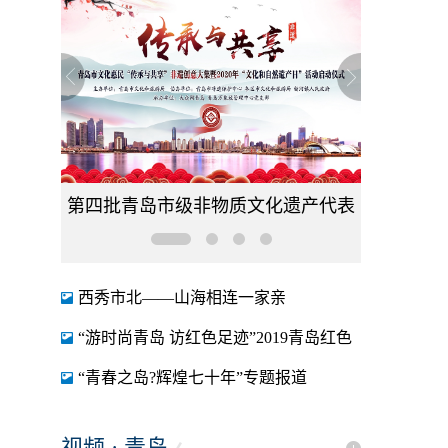
第四批青岛市级非物质文化遗产代表
性传承人系列报道
西秀市北——山海相连一家亲
“游时尚青岛 访红色足迹”2019青岛红色
旅游专题报道
“青春之岛?辉煌七十年”专题报道
视频 · 青岛