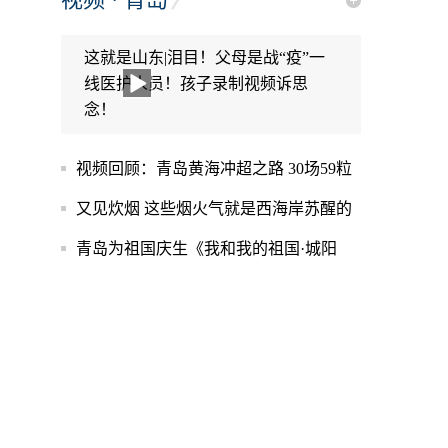
这就是山东|泪目！父母是战“疫”一
线医护人员！孩子录制视频诉思
念！
视频回顾：青岛黄海冲超之路 30场59粒
进球燃爆全场
又见炊烟 这些烟火气就是西海岸苏醒的
味道
青岛为祖国庆生《我和我的祖国·城阳
篇》