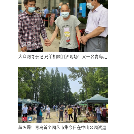
大众网寻亲记|兄弟相聚泪洒现场！又一名青岛走
失人员“回家了”
超火爆！青岛首个园艺市集今日在中山公园试运
营