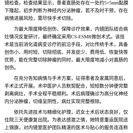
镜检查。检查结果显示，患者直肠处存在一处约5×5mm黏膜
下隆起，初步判断为神经内分泌肿瘤，若不及时干预，存在
病情进展风险，需尽快手术切除。
为最大限度降低创伤、保障诊疗效果，内镜团队结合病
灶情况反复研讨，最终确定采用CS-ESMR微创术式。该技
术是当前消化道病变诊疗的前沿手段，对比传统手术，具备
创伤小、用时短、切除彻底、并发症少、费用低、恢复快等
优势，能在完整切除肿瘤的同时，最大限度地减小对直肠的
创伤。
在充分告知病情与手术方案，征得患者及家属同意后，
手术正式开展。术中医护人员默契配合，短短数分钟便完整
剥离病灶，手术全程平稳顺利。术后病理确诊为高分化神经
内分泌肿瘤，切缘呈阴性，病灶实现完整根除。
依托先进技术与精细化护理，迟女士术后状态良好，仅
住院三天便康复出院。为表达感激之情，她特意重返医院送
上锦旗，对内镜室医护团队精湛的医术与贴心的服务连连称