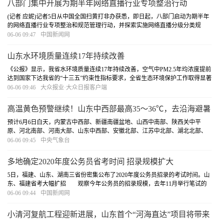
八部门集中开展为期半年网络直播行业专项整治行动
(记者 应妮)记者5日从中国全国扫黄打非办获悉，即日起，八部门启动为期半年
的网络直播行业专项整治和规范管理行动，并探索实施网络直播分级分类规
范，以及网络直播打赏、网络直播带货管理规则，形成激励正能量内容供给的
06-06 09:47
中国新闻网
网络主播评价体系。近几年来，网络直播行业虽...
[详细]
山东水环境质量连续17年持续改善
《公报》显示，我省水环境质量连续17年持续改善，空气中PM2.5年均浓度提前
达到国家下达我省的“十三五”约束性指标要求，全省生态环境保护工作取得显著
成效。能耗方面，2019年全省万元GDP能耗比上年下降3.27%，规模以上工业万
06-06 09:46
大众报业·大众日报客户端
元增加值能耗比上年下降0.29%，规模以上...
[详细]
高温黄色预警继续！山东中西部最高35～36℃，去沿海避暑
吧！
预计6月6日白天，内蒙古中西部、新疆南疆盆地、山西中南部、陕西关中平
原、河北南部、河南大部、山东中西部、安徽北部、江苏中北部、湖北北部、
海南岛中北部等地最高气温35～36℃，其中，新疆南疆盆地、山东西部、河南
06-06 09:45
中央气象台
中东部等地部分地区最高气温37～39℃，局地可达...
[详细]
多地确定2020年度公务员省考时间 招录规模扩大
5日，福建、山东、湖南三省份密集公布了2020年度公务员招录的考试时间。山
东、福建省考大幅扩招 观察今年公务员的招录规模，去年11月举行笔试的
2020年度国考，计划招录2.4万人，相比于上年度1.45万余人的招录计划，有较
06-06 09:44
中国新闻网
大幅度增加。
[详细]
小清河复航工程迎新进展，山东首个“河海直达”项目将带来