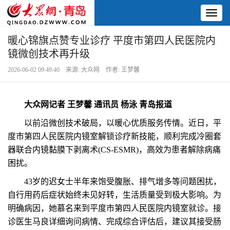
Toggl
naviga
暖心锦旗点赞专业诊疗 平度市第四人民医院内
镜微创技术再升级
2026-06-02 09:49:40 来源: 大众网 作者: 王梦馨
大众网记者 王梦馨 通讯员 杨泳 青岛报道
以前沿微创技术破局，以暖心优质服务传情。近日，平
度市第四人民医院内镜室解锁诊疗新技能，顺利完成冷圈套
器联合内镜黏膜下剥离术(CS-ESMR)，高效为患者解除病痛
困扰。
43岁的迟女士半年来饱受腹胀、排气增多等问题困扰，
自行用药后症状始终未见好转，生活质量受到极大影响。为
明确病因，她慕名来到平度市第四人民医院内镜室就诊。接
诊医生马良详细询问病情、完成综合评估后，建议其接受肠