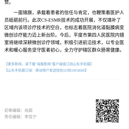
赞。
一面锦旗，承载着患者的信任与肯定，也鞭策着医护人
员砥砺前行。此次CS-ESMR技术的成功开展，不仅填补了
区域内该项诊疗技术的空白，也标志着医院消化道黏膜病变
微创诊疗能力迈上新台阶。今后，平度市第四人民医院内镜
室将继续深耕微创诊疗领域，积极引进前沿技术，以专业医
术和暖心服务坚守医者初心，全力守护辖区群众肠胃健康。
【更多新闻，请下载"海报新闻"客户端或订阅山东手机报】
【山东手机报订阅：移动用户发送短信SD到10658000】
初审编辑：尚超
责任编辑：李佳宁