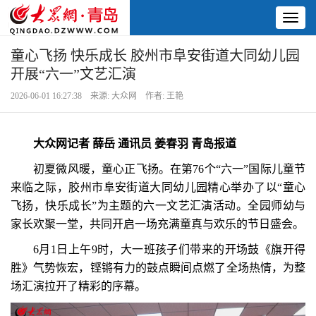
Toggl
naviga
童心飞扬 快乐成长 胶州市阜安街道大同幼儿园
开展“六一”文艺汇演
2026-06-01 16:27:38 来源: 大众网 作者: 王艳
大众网记者 薛岳 通讯员 姜春羽 青岛报道
初夏微风暖，童心正飞扬。在第76个“六一
”
国际儿童节
来临之际，胶州市阜安街道大同幼儿园精心举办了以“童心
飞扬，快乐成长
”
为主题的六一文艺汇演活动。全园师幼与
家长欢聚一堂，共同开启一场充满童真与欢乐的节日盛会。
6月1日上午9时，大一班孩子们带来的开场鼓《旗开得
胜》气势恢宏，铿锵有力的鼓点瞬间点燃了全场热情，为整
场汇演拉开了精彩的序幕。