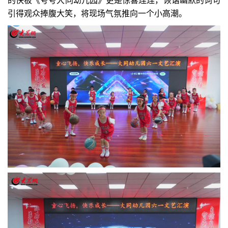
的快板《夸夸大同幼儿园》更是惊喜连连，诙谐幽默的词句
引得观众捧腹大笑，将现场气氛推向一个小高潮。