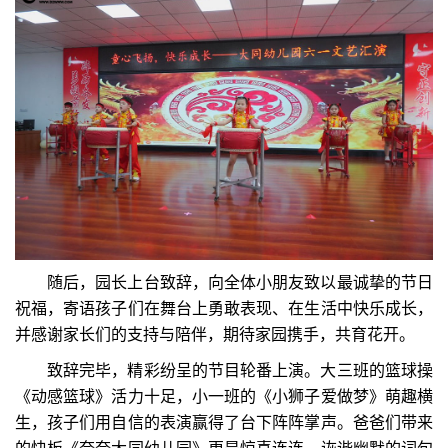
随后，园长上台致辞，向全体小朋友致以最诚挚的节日
祝福，寄语孩子们在舞台上勇敢表现、在生活中快乐成长，
并感谢家长们的支持与陪伴，期待家园携手，共育花开。
致辞完毕，精彩纷呈的节目轮番上演。大三班的篮球操
《动感篮球》活力十足，小一班的《小狮子爱做梦》萌趣横
生，孩子们用自信的表演赢得了台下阵阵掌声。爸爸们带来