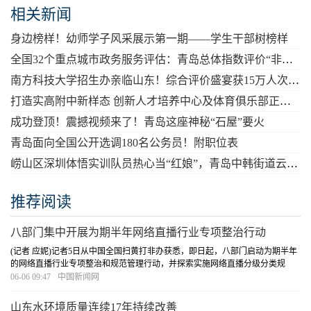
相关新闻
身边榜样！幼师学子风采展示第一期——学生干部树榜样
全国32个重点城市政务服务评估：青岛总体指数评价“非常高”
南方科技大学招生办亲临山东！综合评价盛宴获15万人次观看点赞
打造实高附中新样态 创新人才培养中心及体育俱乐部正式成立
成功登顶！震撼视频来了！青岛这座神秘“石屋”要火
青岛面向全国公开选调180名公务员！附职位表
崂山区深圳体悟实训队员热心当“红娘”，青岛中韩街道云端“牵手”深圳观澜街道
推荐阅读
八部门集中开展为期半年网络直播行业专项整治行动
(记者 应妮)记者5日从中国全国扫黄打非办获悉，即日起，八部门启动为期半年
的网络直播行业专项整治和规范管理行动，并探索实施网络直播分级分类规
范，以及网络直播打赏、网络直播带货管理规则，形成激励正能量内容供给的
06-06 09:47
中国新闻网
网络主播评价体系。近几年来，网络直播行业虽...
[详细]
山东水环境质量连续17年持续改善