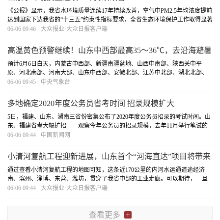
《公报》显示，我省水环境质量连续17年持续改善，空气中PM2.5年均浓度提前
达到国家下达我省的“十三五”约束性指标要求，全省生态环境保护工作取得显著
成效。能耗方面，2019年全省万元GDP能耗比上年下降3.27%，规模以上工业万
06-06 09:46
大众报业·大众日报客户端
元增加值能耗比上年下降0.29%，规模以上...
[详细]
高温黄色预警继续！山东中西部最高35～36℃，去沿海避暑
吧！
预计6月6日白天，内蒙古中西部、新疆南疆盆地、山西中南部、陕西关中平
原、河北南部、河南大部、山东中西部、安徽北部、江苏中北部、湖北北部、
海南岛中北部等地最高气温35～36℃，其中，新疆南疆盆地、山东西部、河南
06-06 09:45
中央气象台
中东部等地部分地区最高气温37～39℃，局地可达...
[详细]
多地确定2020年度公务员省考时间 招录规模扩大
5日，福建、山东、湖南三省份密集公布了2020年度公务员招录的考试时间。山
东、福建省考大幅扩招 观察今年公务员的招录规模，去年11月举行笔试的
2020年度国考，计划招录2.4万人，相比于上年度1.45万余人的招录计划，有较
06-06 09:44
中国新闻网
大幅度增加。
[详细]
小清河复航工程迎新进展，山东首个“河海直达”项目将带来
什么？
通过查看小清河复航工程的地图可知，这条近170公里的内河水运通道途经济
南、滨州、淄博、东营、潍坊，贯穿了我省中部的工业走廊。可以期待，一旦
深入我省内陆腹地的内河港与沿海港实现顺畅联通，河海联运带来的长期价值
06-06 09:44
大众报业·大众日报客户端
不可估量。
[详细]
查看更多