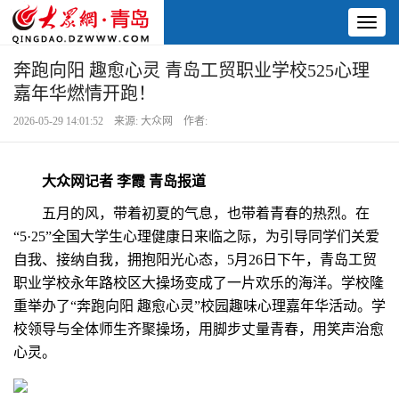
Toggl
naviga
奔跑向阳 趣愈心灵 青岛工贸职业学校525心理
嘉年华燃情开跑！
2026-05-29 14:01:52 来源: 大众网 作者:
大众网记者 李霞 青岛报道
五月的风，带着初夏的气息，也带着青春的热烈。在
“5·25”全国大学生心理健康日来临之际，为引导同学们关爱
自我、接纳自我，拥抱阳光心态，5月26日下午，青岛工贸
职业学校永年路校区大操场变成了一片欢乐的海洋。学校隆
重举办了“奔跑向阳 趣愈心灵”校园趣味心理嘉年华活动。学
校领导与全体师生齐聚操场，用脚步丈量青春，用笑声治愈
心灵。