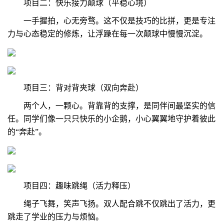
项目二：快乐接力颠球（平稳心境）
一手握拍，心无旁骛。这不仅是技巧的比拼，更是专注
力与心态稳定的修炼，让浮躁在每一次颠球中慢慢沉淀。
项目三：背对背夹球（双向奔赴
）
两个人，一颗心。背靠背的支撑，是同伴间最坚实的信
任。同学们像一只只快乐的小企鹅，小心翼翼地守护着彼此
的“奔赴”。
项目四：趣味跳绳（活力释压
）
绳子飞舞，笑声飞扬。双人配合跳不仅跳出了活力，更
跳走了学业的压力与烦恼。