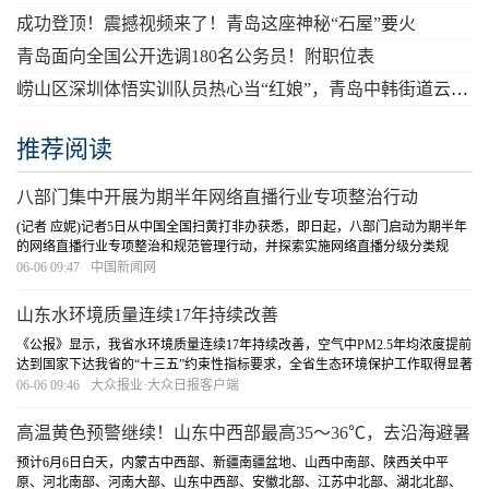
成功登顶！震撼视频来了！青岛这座神秘“石屋”要火
青岛面向全国公开选调180名公务员！附职位表
崂山区深圳体悟实训队员热心当“红娘”，青岛中韩街道云端“牵手”深圳观澜街道
推荐阅读
八部门集中开展为期半年网络直播行业专项整治行动
(记者 应妮)记者5日从中国全国扫黄打非办获悉，即日起，八部门启动为期半年
的网络直播行业专项整治和规范管理行动，并探索实施网络直播分级分类规
范，以及网络直播打赏、网络直播带货管理规则，形成激励正能量内容供给的
06-06 09:47
中国新闻网
网络主播评价体系。近几年来，网络直播行业虽...
[详细]
山东水环境质量连续17年持续改善
《公报》显示，我省水环境质量连续17年持续改善，空气中PM2.5年均浓度提前
达到国家下达我省的“十三五”约束性指标要求，全省生态环境保护工作取得显著
成效。能耗方面，2019年全省万元GDP能耗比上年下降3.27%，规模以上工业万
06-06 09:46
大众报业·大众日报客户端
元增加值能耗比上年下降0.29%，规模以上...
[详细]
高温黄色预警继续！山东中西部最高35～36℃，去沿海避暑
吧！
预计6月6日白天，内蒙古中西部、新疆南疆盆地、山西中南部、陕西关中平
原、河北南部、河南大部、山东中西部、安徽北部、江苏中北部、湖北北部、